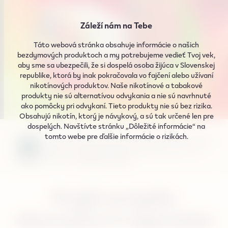
Záleží nám na Tebe
Táto webová stránka obsahuje informácie o našich
bezdymových produktoch a my potrebujeme vedieť Tvoj vek,
aby sme sa ubezpečili, že si dospelá osoba žijúca v Slovenskej
republike, ktorá by inak pokračovala vo fajčení alebo užívaní
nikotínových produktov. Naše nikotínové a tabakové
produkty nie sú alternatívou odvykania a nie sú navrhnuté
ako pomôcky pri odvykaní. Tieto produkty nie sú bez rizika.
Obsahujú nikotín, ktorý je návykový, a sú tak určené len pre
dospelých. Navštívte stránku „Dôležité informácie“ na
tomto webe pre ďalšie informácie o rizikách.
Hľadáš nadštandardný zákaznícky servis či možnosť
zdarma si vyskúšať naše produkty? Navštív nás
osobne v
najbližšej predajni
.
Prejdi na lepšiu
alternatívu k cigaretám