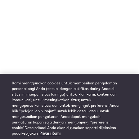
Kami menggunakan cookies untuk memberikan pengalaman
personal bagi Anda (sesuai dengan aktifitas daring Anda di
situs ini maupun situs lainnya) untuk iklan kami; konten dan
komunikasi; untuk meningkatkan situs; untuk
mengoperasikan situs; dan untuk mengingat preferensi Anda.
Klik ’’pelajari lebih lanjut’’ untuk lebih detail, atau untuk
menyesuaikan pengaturan. Anda dapat mengubah
pengaturan kapan saja dengan mengunjungi ”preferensi
cookie”Data pribadi Anda akan digunakan seperti dijelaskan
pada kebijakan
Privasi Kami