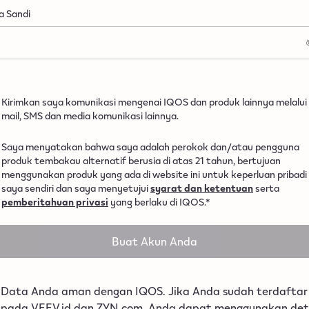
a Sandi
sword harus terdiri dari minimal 8 karakter dan 3 jenis karak
Kirimkan saya komunikasi mengenai IQOS dan produk lainnya melalui 
Huruf besar
mail, SMS dan media komunikasi lainnya.
Huruf kecil
1 angka
Saya menyatakan bahwa saya adalah perokok dan/atau pengguna
1 karakter khusus
produk tembakau alternatif berusia di atas 21 tahun, bertujuan
menggunakan produk yang ada di website ini untuk keperluan pribadi
saya sendiri dan saya menyetujui
syarat dan ketentuan
serta
pemberitahuan privasi
yang berlaku di IQOS.*
Buat Akun Anda
Data Anda aman dengan IQOS. Jika Anda sudah terdaftar
pada VEEV.id dan ZYN.com, Anda dapat menggunakan det