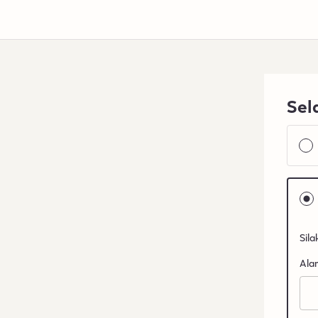
Sel
Sil
Ala