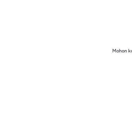
tent
Mohon ko