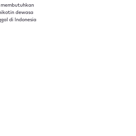
Discover Now
mi membutuhkan
nikotin dewasa
al di Indonesia