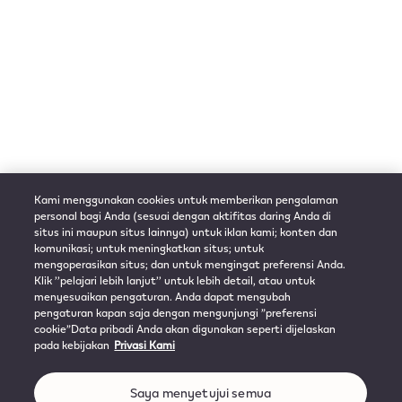
Kami menggunakan cookies untuk memberikan pengalaman
personal bagi Anda (sesuai dengan aktifitas daring Anda di
situs ini maupun situs lainnya) untuk iklan kami; konten dan
komunikasi; untuk meningkatkan situs; untuk
mengoperasikan situs; dan untuk mengingat preferensi Anda.
Klik ’’pelajari lebih lanjut’’ untuk lebih detail, atau untuk
menyesuaikan pengaturan. Anda dapat mengubah
pengaturan kapan saja dengan mengunjungi ”preferensi
cookie”Data pribadi Anda akan digunakan seperti dijelaskan
pada kebijakan
Privasi Kami
Saya menyetujui semua