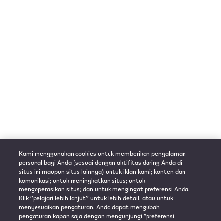
Penjualan VEEV by IQOS
Syarat & Ketentuan IQOS
Curious X Iconic Beats
Syarat dan Ketentuan
Referensikan Rekan
Ketentuan Penggunaan
Media Sosial
Syarat dan Ketentuan
Telegram
Syarat dan Ketentuan
Kepesertaan IQOS CLUB
LOYALTY
Syarat dan Ketentuan
Kami menggunakan cookies untuk memberikan pengalaman
Penawaran Khusus dan
personal bagi Anda (sesuai dengan aktifitas daring Anda di
Kelebihan Setiap Tingkat
situs ini maupun situs lainnya) untuk iklan kami; konten dan
Status IQOS CLUB Loyalty
komunikasi; untuk meningkatkan situs; untuk
mengoperasikan situs; dan untuk mengingat preferensi Anda.
Klik ’’pelajari lebih lanjut’’ untuk lebih detail, atau untuk
menyesuaikan pengaturan. Anda dapat mengubah
pengaturan kapan saja dengan mengunjungi ”preferensi