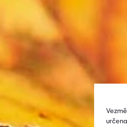
Vezmět
určena