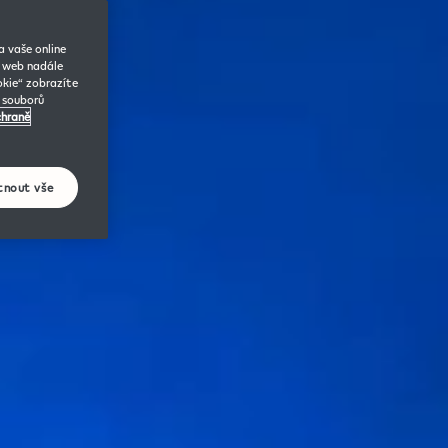
 vaše online
o web nadále
okie“ zobrazíte
y souborů
chraně
tnout vše