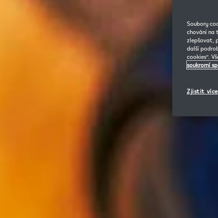
Soubory coo
chování na 
zlepšovat, 
další podro
cookies“. V
soukromí sp
Zjistit více