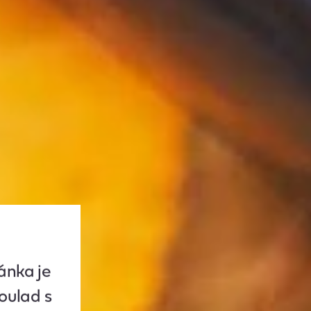
ánka je
oulad s