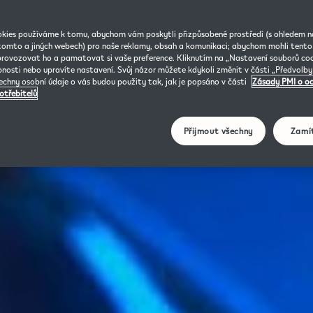
kies používáme k tomu, abychom vám poskytli přizpůsobené prostředí (s ohledem na
tomto a jiných webech) pro naše reklamy, obsah a komunikaci; abychom mohli tent
provozovat ho a pamatovat si vaše preference. Kliknutím na „Nastavení souborů co
bnosti nebo upravíte nastavení. Svůj názor můžete kdykoli změnit v části „Předvolb
šechny osobní údaje o vás budou použity tak, jak je popsáno v části
Zásady PMI o o
otřebitelů
Přijmout všechny
Zamí