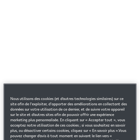
Nous utilisons des cookies (et d’autres technologies similaires) sur ce
site afin de l'exploiter, d'apporter des améliorations en collectant des
données sur votre utilisation de ce dernier, et de suivre votre appareil
sur le site et d’autres sites afin de pouvoir offrir une expérience
marketing plus personnalisée. En cliquant sur « Accepter tout », vous
acceptez notre utilisation de ces cookies ; si vous souhaitez en savoir
plus, ou désactiver certains cookies, cliquez sur « En savoir plus ».Vous
pouvez changer d’avis à tout moment en suivant le lien vers «