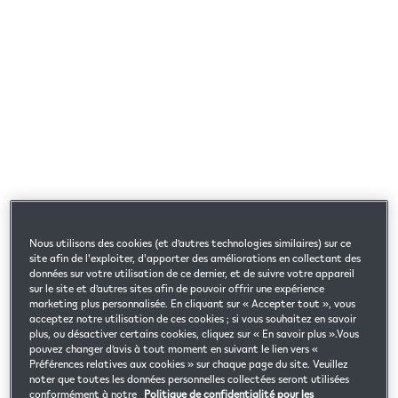
Nous utilisons des cookies (et d’autres technologies similaires) sur ce
site afin de l'exploiter, d'apporter des améliorations en collectant des
données sur votre utilisation de ce dernier, et de suivre votre appareil
sur le site et d’autres sites afin de pouvoir offrir une expérience
marketing plus personnalisée. En cliquant sur « Accepter tout », vous
acceptez notre utilisation de ces cookies ; si vous souhaitez en savoir
plus, ou désactiver certains cookies, cliquez sur « En savoir plus ».Vous
pouvez changer d’avis à tout moment en suivant le lien vers «
Préférences relatives aux cookies » sur chaque page du site. Veuillez
noter que toutes les données personnelles collectées seront utilisées
conformément à notre
Politique de confidentialité pour les