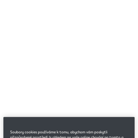
Soubory cookies používáme k tomu, abychom vám poskytli
přizpůsobené prostředí (s ohledem na vaše online chování na tomto a