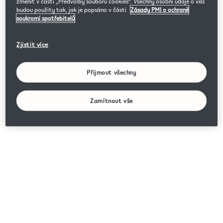
změnit v části „Předvolby souborů cookies“. Všechny osobní údaje o vás
budou použity tak, jak je popsáno v části
Zásady PMI o ochraně
soukromí spotřebitelů
Zjistit více
Přijmout všechny
Zamítnout vše