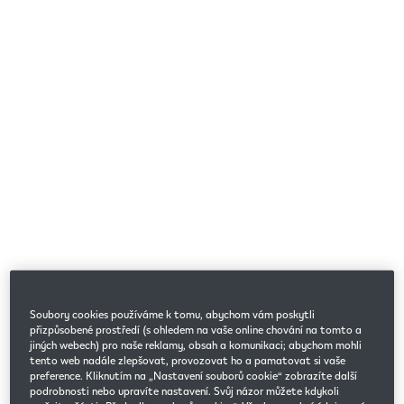
Soubory cookies používáme k tomu, abychom vám poskytli
přizpůsobené prostředí (s ohledem na vaše online chování na tomto a
jiných webech) pro naše reklamy, obsah a komunikaci; abychom mohli
tento web nadále zlepšovat, provozovat ho a pamatovat si vaše
preference. Kliknutím na „Nastavení souborů cookie“ zobrazíte další
podrobnosti nebo upravíte nastavení. Svůj názor můžete kdykoli