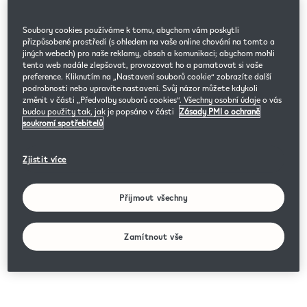
Soubory cookies používáme k tomu, abychom vám poskytli
přizpůsobené prostředí (s ohledem na vaše online chování na tomto a
jiných webech) pro naše reklamy, obsah a komunikaci; abychom mohli
tento web nadále zlepšovat, provozovat ho a pamatovat si vaše
preference. Kliknutím na „Nastavení souborů cookie“ zobrazíte další
podrobnosti nebo upravíte nastavení. Svůj názor můžete kdykoli
změnit v části „Předvolby souborů cookies“. Všechny osobní údaje o vás
budou použity tak, jak je popsáno v části
Zásady PMI o ochraně
soukromí spotřebitelů
Zjistit více
Přijmout všechny
Zamítnout vše