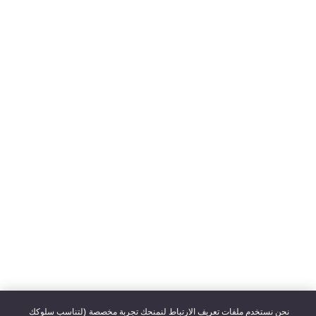
نحن نستخدم ملفات تعريف الارتباط لنمنحك تجربة مخصصة (لتناسب سلوكك