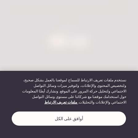
نحن نقبل
نستخدم ملفات تعريف الارتباط للسماح لموقعنا بالعمل بشكل صحيح،
IQOS © فيليب موريس انترناشيونال ٢٠٢٦ جميع الحقوق محفوظة
ولتخصيص المحتوى والإعلانات، ولتوفير ميزات وسائل التواصل
الاجتماعي ولتحليل حركة المرور على الموقع. ونشارك أيضًا المعلومات
حول استخدامك موقعنا مع شركائنا على مستوى وسائل التواصل
الاجتماعي والإعلانات والتحليلات.
ملفات تعريف الارتباط
إشعار الخصوصية
الأحكام والشروط
تفضيلات ملفات تعريف الارتباط
معلومات الشركة
أوافق على الكل
قواعد التواصل الاجتماعي
شروط وأحكام IQOS Care