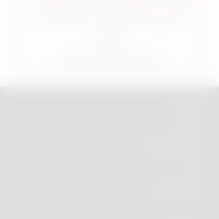
الوفاة - هذا المنتج غير خالٍ من الضرر
ويحتوي على النيكوتين، الذي يسبب
الادمان
لاستعمال البالغين فقط.
روابط مفيدة
إيجاد متجر
انتقل إلى PMI.com
الأخبار
دليل السوق الحرة