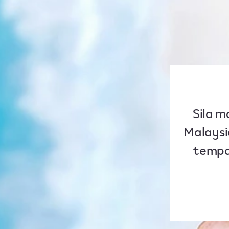
Sila m
Malays
tempa