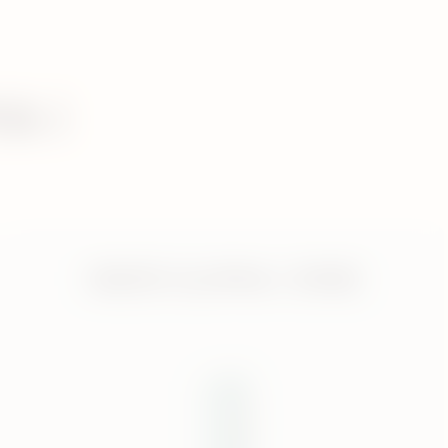
A i
IQOS ILUMA i ONE