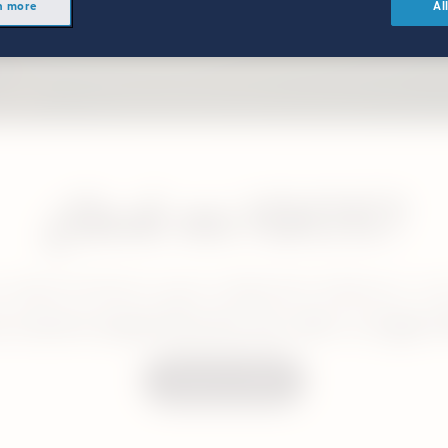
estros productos libres de humo y necesitamos tu edad para asegurar
n more
Al
de tabaco y nicotina no están diseñados para ayudar a dejar de fumar.
. Por favor visita la sección de Información Importante de esta página 
¿Qué es IQOS?
o electrónico que calienta tabaco, n
 nueva experiencia sin olor a cigarri
Descubre IQOS