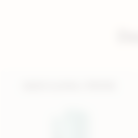
De
IQOS ILUMA i PRIME