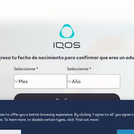
S
ILUMA
i
gresa tu fecha de nacimiento para confirmar que eres un ad
Seleccionar
*
Seleccionar
*
Mes
Año
Confirmar
es to offer you a better browsing experience. By clicking 'I agree to all' you agree t
s. To learn more, or disable certain types, click 'Find out more.'
Nos Importa