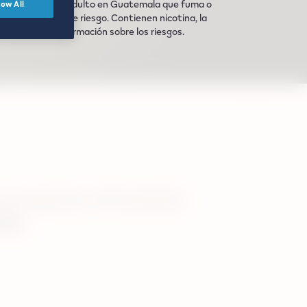
nos que eres un adulto en Guatemala que fuma o
low All
 No son libres de riesgo. Contienen nicotina, la
web para más información sobre los riesgos.
o lo quema, ofreciendo
llo.