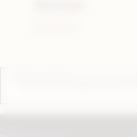
Noticias
Conoce más
INFORMACIÓN IMPORTANTE: Este producto está diseñado 
la cual es adictiva. Esta página contiene instrucci
Links Útiles
Encuentra nuestras tiendas