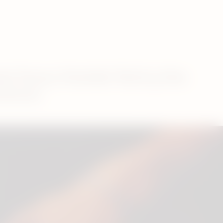
 Pausa, Pantalla Táctil y Flex
iencia.