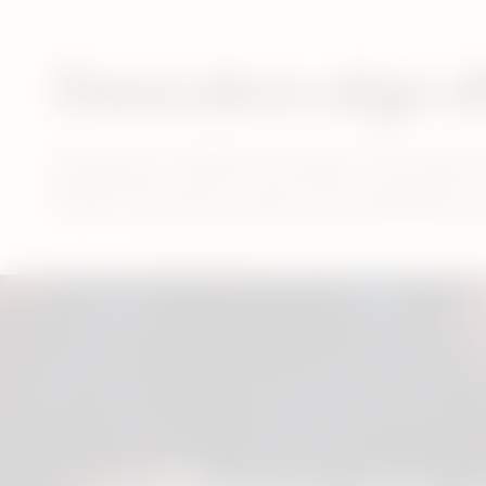
Descubre algo d
El Nuevo IQOS ILUMA i incorpora
Puff. Conoce cómo funcionan y 