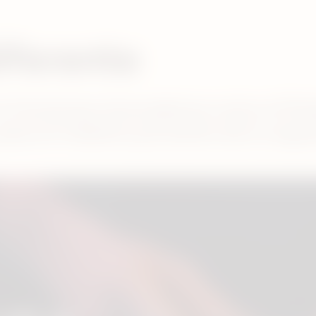
iferente
 funciones innovadoras como el Modo
saca el máximo provecho de tu exper