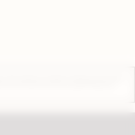
ste producto no es libre de riesgo y provee nicotina,
con los artículos 18 y 19 de la Ley de Protección al