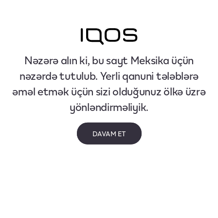
Nəzərə alın ki, bu sayt Meksika üçün
nəzərdə tutulub. Yerli qanuni tələblərə
əməl etmək üçün sizi olduğunuz ölkə üzrə
yönləndirməliyik.
DAVAM ET