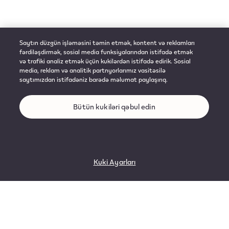
Saytın düzgün işləməsini təmin etmək, kontent və reklamları
fərdiləşdirmək, sosial media funksiyalarından istifadə etmək
və trafiki analiz etmək üçün kukilərdən istifadə edirik. Sosial
media, reklam və analitik partnyorlarımız vasitəsilə
saytımızdan istifadəniz barədə məlumat paylaşırıq.
Bütün kukiləri qəbul edin
Kuki Ayarları