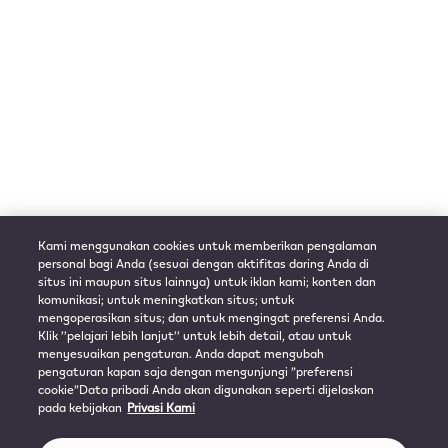
Kami menggunakan cookies untuk memberikan pengalaman
personal bagi Anda (sesuai dengan aktifitas daring Anda di
situs ini maupun situs lainnya) untuk iklan kami; konten dan
komunikasi; untuk meningkatkan situs; untuk
mengoperasikan situs; dan untuk mengingat preferensi Anda.
Klik ’’pelajari lebih lanjut’’ untuk lebih detail, atau untuk
menyesuaikan pengaturan. Anda dapat mengubah
pengaturan kapan saja dengan mengunjungi ”preferensi
cookie”Data pribadi Anda akan digunakan seperti dijelaskan
pada kebijakan
Privasi Kami