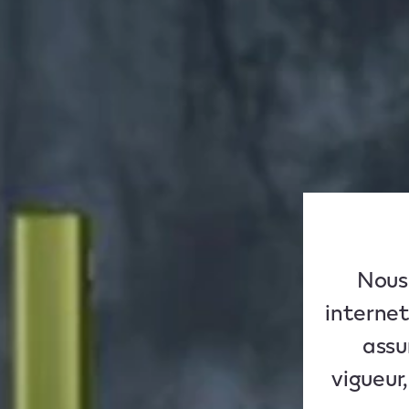
Nous 
internet
assu
vigueur,