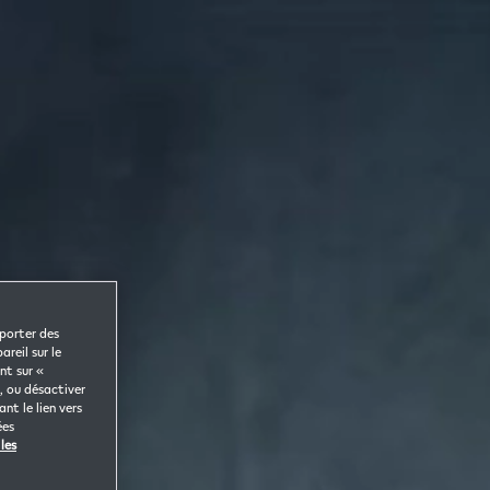
pporter des
reil sur le
nt sur «
, ou désactiver
nt le lien vers
ées
les