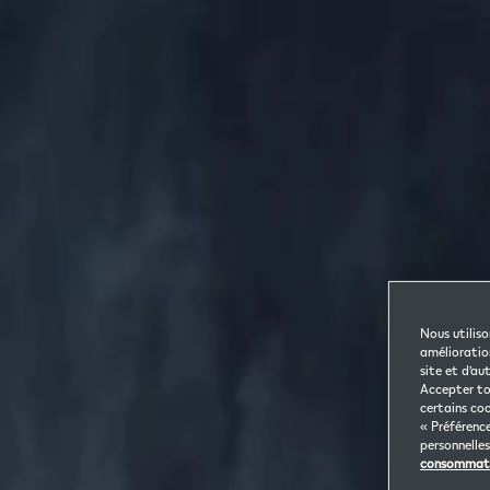
Nous utiliso
amélioration
site et d’au
Accepter tou
certains coo
« Préférence
personnelle
consommat