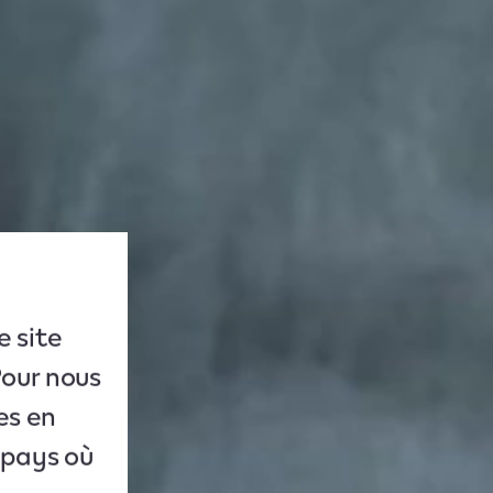
e site
Pour nous
es en
u pays où